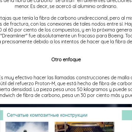
 de la fibra de carbono "se untan" en diferentes direcciones
menor. Es decir, se acercó al aluminio ordinario.
tajas que tenía la fibra de carbono unidireccional, pero a
cas de fractura, con las conexiones de tales nodos entre sí.
50 al 60 por ciento de los compuestos, y en la próxima genera
a "Dreamliner" fue absolutamente un fracaso para Boeing. Tod
precisamente debido a los intentos de hacer que la fibra d
Otro enfoque
. Es muy efectivo hacer las llamadas construcciones de malla 
útil del refuerzo Proton-M, que está hecho de fibra de carbo
 cierta densidad. La pieza pesa unos 50 kilogramos y puede s
dwich de fibra de carbono, pesa un 30 por ciento más y pu