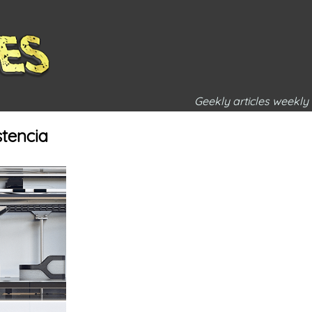
Geekly articles weekly
stencia