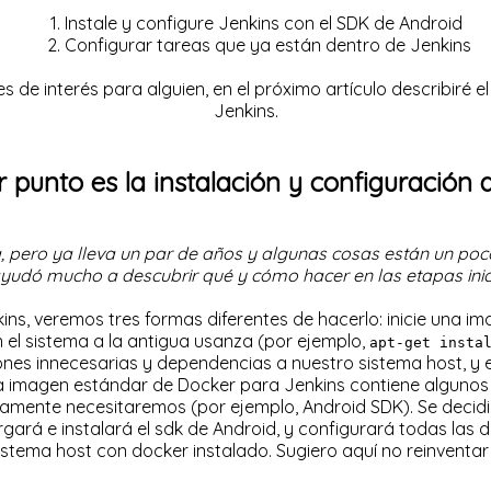
Instale y configure Jenkins con el SDK de Android
Configurar tareas que ya están dentro de Jenkins
o es de interés para alguien, en el próximo artículo describi
Jenkins.
r punto es la instalación y configuración 
, pero ya lleva un par de años y algunas cosas están un po
yudó mucho a descubrir qué y cómo hacer en las etapas inici
nkins, veremos tres formas diferentes de hacerlo: inicie una 
n el sistema a la antigua usanza (por ejemplo,
apt-get insta
nes innecesarias y dependencias a nuestro sistema host, y en
la imagen estándar de Docker para Jenkins contiene algunos 
vamente necesitaremos (por ejemplo, Android SDK). Se decid
rgará e instalará el sdk de Android, y configurará todas las
stema host con docker instalado. Sugiero aquí no reinventar 