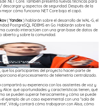
de .NET Core. También presenta nuevas técnicas para
 / descargar y aspectos de seguridad. Después de la
 mejor cómo funciona .NET Core bajo el capó.
skov
(
Yandex
) hablarán sobre el desarrollo de WAL-G, el
ridad PostgreSQL RDBMS en Go. Hablarán sobre las
orma cuando interactúen con una gran base de datos de
o abierto y sobre la comunidad.
 que los participantes del proyecto hacen parte de
oporciona el procesamiento de telemetría centralizado.
)
compartirá su experiencia con los asistentes de voz y
 y Alice: qué oportunidades y características tienen, qué
cómo se pueden superar heroicamente y cómo se puede
En el ejemplo de un caso experimental con una “sala de
gente”, Vitaly contará cómo trabajaron con Alisa, cómo