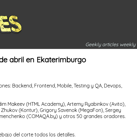
Geekly articles weekly
 de abril en Ekaterimburgo
ones: Backend, Frontend, Mobile, Testing y QA, Devops,
, Vadim Makeev (HTML Academy), Artemy Ryabinkov (Avito),
ey Zhukov (Kontur), Grigory Savenok (MegaFon), Sergey
on Semenchenko (COMAQA.by) y otros 50 grandes oradores.
bajo del corte todos los detalles.