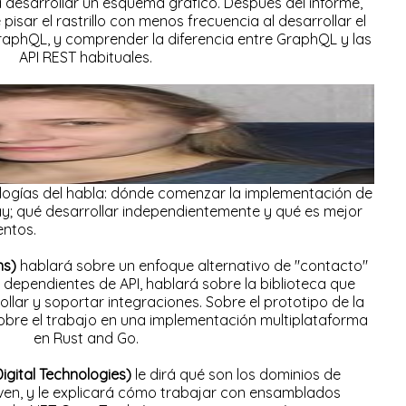
desarrollar un esquema gráfico. Después del informe,
isar el rastrillo con menos frecuencia al desarrollar el
aphQL, y comprender la diferencia entre GraphQL y las
API REST habituales.
logías del habla: dónde comenzar la implementación de
ay; qué desarrollar independientemente y qué es mejor
entos.
ns)
hablará sobre un enfoque alternativo de "contacto"
 dependientes de API, hablará sobre la biblioteca que
llar y soportar integraciones. Sobre el prototipo de la
obre el trabajo en una implementación multiplataforma
en Rust and Go.
Digital Technologies)
le dirá qué son los dominios de
rven, y le explicará cómo trabajar con ensamblados