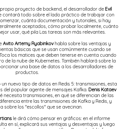
u propio proyecto de backend, el desarrollador de
Evil
e contará todo sobre el lado práctico de trabajar con
s comenzar, cuánta documentación y tutoriales, si hay
eralmente aceptados, cómo probar localmente, cuánto
ejor usar, qué pila Las tareas son más relevantes.
de
Avito Artemy Ryabinkov
habla sobre las ventajas y
mientas básicas que se usan comúnmente cuando se
 Toca los matices que deben tenerse en cuenta cuando
ro de la nube de Kubernetes. También hablará sobre la
oporcionar una base de datos a los desarrolladores de
productos.
un nuevo tipo de datos en Redis 5: transmisiones, esta
as del popular agente de mensajes Kafka.
Denis Kataev
é necesita transmisiones, en qué se diferencian de las
 diferencia entre las transmisiones de Kafka y Redis, y
a sobre los "escollos" que se avecinan.
rtians
le dirá cómo pensar en gráficos: en el informe
ulta en sí, explicará sus ventajas y desventajas y luego