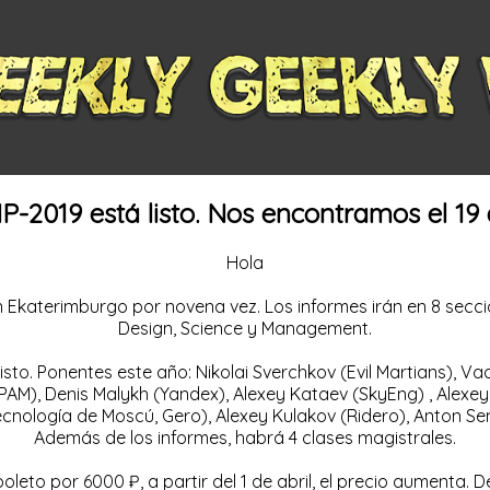
-2019 está listo. Nos encontramos el 19
Hola
 Ekaterimburgo por novena vez. Los informes irán en 8 secci
Design, Science y Management.
 listo. Ponentes este año: Nikolai Sverchkov (Evil Martians)
EPAM), Denis Malykh (Yandex), Alexey Kataev (SkyEng) , Alex
y Tecnología de Moscú, Gero), Alexey Kulakov (Ridero), Ant
Además de los informes, habrá 4 clases magistrales.
eto por 6000 ₽, a partir del 1 de abril, el precio aumenta. De