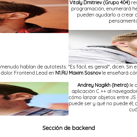
Vitaly Dmitriev (Grupo 404)
rev
programación, enumerará her
pueden ayudarlo a crear a
pensamiento
 menudo hablan de autotests. "Es fácil, es genial", dicen. S
lo dolor. Frontend Lead en
N1.RU Maxim Sosnov
le enseñará cóm
Andrey Nagikh (Inetra)
le 
aplicación C ++ al navegador
cómo lanzar objetos entre JS
puede ser y qué no puede él;
cuá
Sección de backend