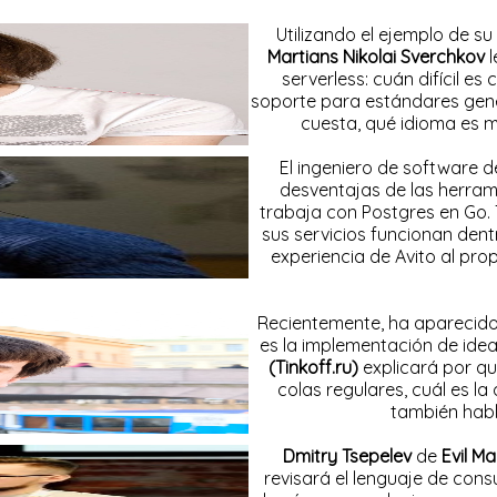
Utilizando el ejemplo de s
Martians Nikolai Sverchkov
l
serverless: cuán difícil e
soporte para estándares gen
cuesta, qué idioma es m
El ingeniero de software 
desventajas de las herra
trabaja con Postgres en Go.
sus servicios funcionan dent
experiencia de Avito al pr
Recientemente, ha aparecido 
es la implementación de ide
(Tinkoff.ru)
explicará por qu
colas regulares, cuál es la
también habl
Dmitry Tsepelev
de
Evil Ma
revisará el lenguaje de cons