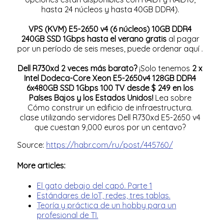
hasta 24 núcleos y hasta 40GB DDR4).
VPS (KVM) E5-2650 v4 (6 núcleos) 10GB DDR4
240GB SSD 1Gbps hasta el verano gratis
al pagar
por un período de seis meses, puede ordenar
aquí
.
Dell R730xd 2 veces más barato?
¡Solo tenemos
2 x
Intel Dodeca-Core Xeon E5-2650v4 128GB DDR4
6x480GB SSD 1Gbps 100 TV desde $ 249
en los
Países Bajos y los Estados Unidos!
Lea sobre
Cómo construir un edificio de infraestructura.
clase utilizando servidores Dell R730xd E5-2650 v4
que cuestan 9,000 euros por un centavo?
Source:
https://habr.com/ru/post/445760/
More articles:
El gato debajo del capó. Parte 1
Estándares de IoT, redes, tres tablas.
Teoría y práctica de un hobby para un
profesional de TI.